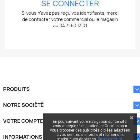
SE CONNECTER
Si vous n'avez pas reçu vos identifiants, merci
de contacter votre commercial ou le magasin
au 04 71 50 13 01
PRODUITS
NOTRE SOCIÉTÉ
VOTRE COMPTE
En poursuivant votre navigation sur ce site,
vous acceptez l utilisation de Cookies pour
vous proposer des publicités ciblées adaptées
à vos centres d intérêts et réaliser des
INFORMATIONS
keyboard_arrow_d
statistiques de visites.
En savoir plus.